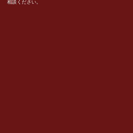
相談ください。
0泊1日レンタル 1泊2日レンタル 2泊3日レンタル 3泊4
日以上のレンタル オプション商品 ビデオカメラの主
な仕様
Price
商品価格
3,400円（税込み）
Review
レビュー
0.0（5点満点）
Average
平均
Review
レビュー
0件
Count
件数
Shop
ショップ
レンタルステーション・