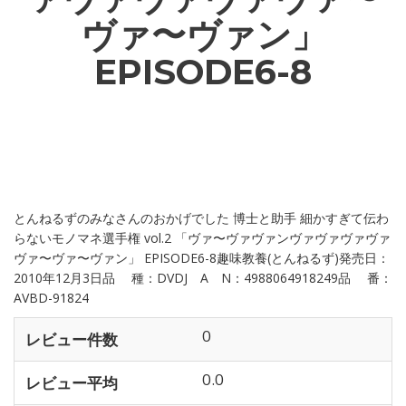
ヴァ〜ヴァン」
EPISODE6-8
とんねるずのみなさんのおかげでした 博士と助手 細かすぎて伝わ
らないモノマネ選手権 vol.2 「ヴァ〜ヴァヴァンヴァヴァヴァヴァ
ヴァ〜ヴァ〜ヴァン」 EPISODE6-8趣味教養(とんねるず)発売日：
2010年12月3日品 種：DVDJ A N：4988064918249品 番：
AVBD-91824
0
レビュー件数
0.0
レビュー平均