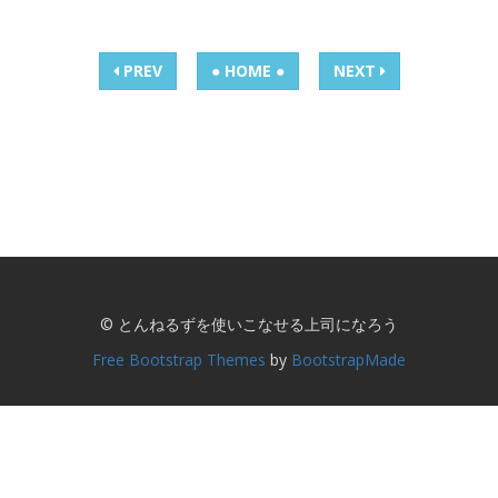
PREV
● HOME ●
NEXT
© とんねるずを使いこなせる上司になろう
Free Bootstrap Themes
by
BootstrapMade