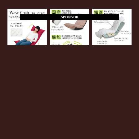
SPONSOR
Price
商品価格
13,980円（税込
み）
Review
レビュー平
5.0（5点満点）
Average
均