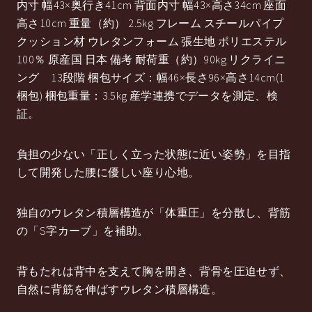
内寸 幅43×奥行き41cm 背面内寸 幅43×高さ34cm 座面
高さ10cm 重量（約） 2.5kg フレーム スチールパイプ
クッション材 ウレタンフォーム 張生地 ポリエステル
100％ 原産国 日本 備考 耐荷重（約）90kg リクライニ
ング 13段階 梱包サイズ：幅46×長さ96×高さ14cm(1
梱包) 梱包重量：3.5kg 産学連携でデータを測定、検
証。
負担の少ない「正しく立った状態に近い姿勢」を目指
して開発した腰に優しい座り心地。
独自のウレタン積層構造が「体重圧」を分散し、背筋
の「S字カーブ」を補助。
背もたれは背中を支えて胸を開き、背骨を圧迫せず、
自然に背筋を伸ばすウレタン積層構造。