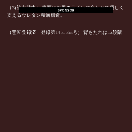
（特許申請中） 座面はお尻のラインに合わせて優しく
SPONSOR
支えるウレタン積層構造。
（意匠登録済 登録第1461658号） 背もたれは13段階
リクライニング。
（100〜178度） 一度水平に戻してから角度調節する
手動式ギア式。
Price
商品価格
7,020円（税込
み）
Review
レビュー平
5.0（5点満点）
Average
均