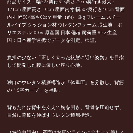
商品サイズ：幅52×奥行61×高さ72cm奥行き最大：
121cm 座面高さ 10cm 座面内寸 幅50×奥行き46cm 背面
内寸 幅50×高さ62cm 重量（約） 6kg フレーム スチー
ルパイプ クッション材 ウレタンフォーム 張生地 ポ
リエステル100％ 原産国 日本 備考 耐荷重90kg 生産
国：日本産学連携でデータを測定、検証。
負担の少ない「正しく立った状態に近い姿勢」を目指
して開発した腰に優しい座り心地。
独自のウレタン積層構造が「体重圧」を分散し、背筋
の「S字カーブ」を補助。
背もたれは背中を支えて胸を開き、背骨を圧迫せず、
自然に背筋を伸ばすウレタン積層構造。
（特許申請中） 座面はお尻のラインに合わせて優しく