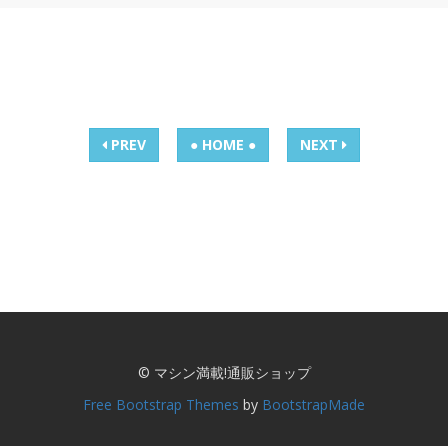
PREV
● HOME ●
NEXT
© マシン満載!通販ショップ
Free Bootstrap Themes
by
BootstrapMade