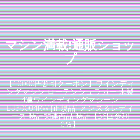
マシン満載!通販ショッ
プ
【10000円割引クーポン】ワインディ
ングマシン ローテンシュラガー 木製
4連ワインディングマシーン
LU30004RW [正規品] メンズ＆レディ
ース 時計関連商品 時計【36回金利
0％】