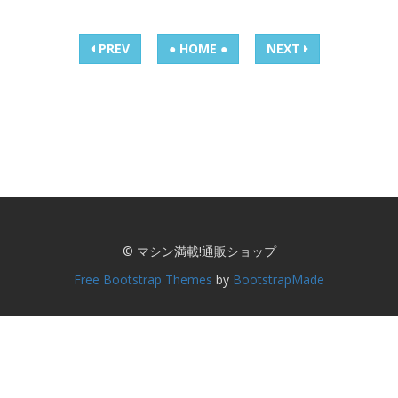
PREV
● HOME ●
NEXT
© マシン満載!通販ショップ
Free Bootstrap Themes
by
BootstrapMade