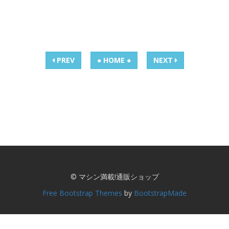
PREV
● HOME ●
NEXT
© マシン満載!通販ショップ
Free Bootstrap Themes
by
BootstrapMade