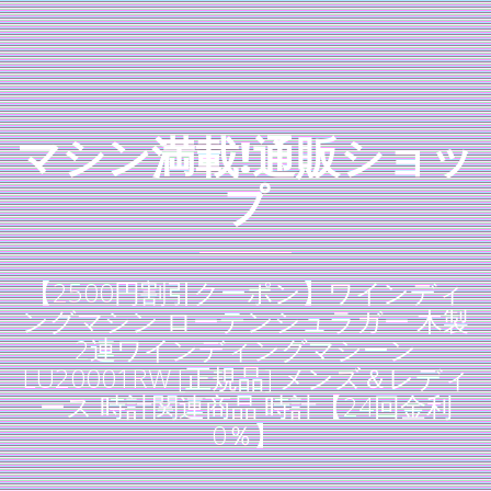
マシン満載!通販ショッ
プ
【2500円割引クーポン】ワインディ
ングマシン ローテンシュラガー 木製
2連ワインディングマシーン
LU20001RW [正規品] メンズ＆レディ
ース 時計関連商品 時計【24回金利
0％】